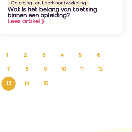
Opleiding- en Leerlijnontwikkeling
Wat is het belang van toetsing
binnen een opleiding?
Lees artikel
1
2
3
4
5
6
7
8
9
10
11
12
13
14
15