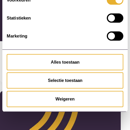
Statistieken
Marketing
Opleiding- en Leerlijnontwikkeling
Wat zijn de voordelen van
Alles toestaan
gepersonaliseerde leerlijnen?
Lees artikel
Selectie toestaan
Weigeren