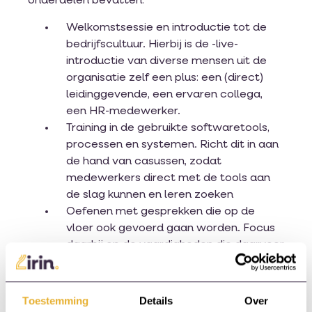
onderdelen bevatten:
Welkomstsessie en introductie tot de
bedrijfscultuur. Hierbij is de -live-
introductie van diverse mensen uit de
organisatie zelf een plus: een (direct)
leidinggevende, een ervaren collega,
een HR-medewerker.
Training in de gebruikte softwaretools,
processen en systemen. Richt dit in aan
de hand van casussen, zodat
medewerkers direct met de tools aan
de slag kunnen en leren zoeken
Oefenen met gesprekken die op de
vloer ook gevoerd gaan worden. Focus
daarbij op de vaardigheden die daarvoor
nodig zijn, de benodigde kennis kan
opgezocht worden!
Feedbacksessie(s) om de voortgang te
Toestemming
Details
Over
bespreken.