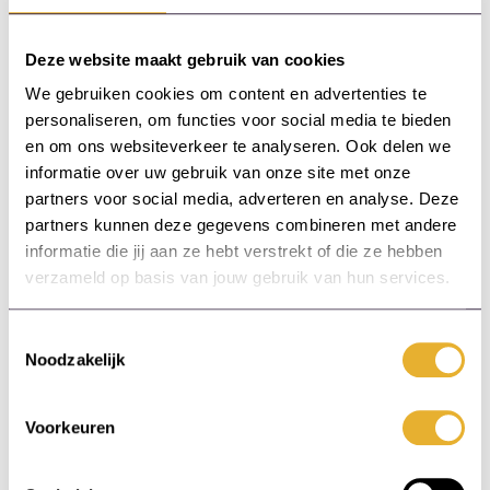
Door deze gestructureerde aanpak voelen
Deze website maakt gebruik van cookies
nieuwe medewerkers zich ondersteund en zijn
We gebruiken cookies om content en advertenties te
ze beter voorbereid om hun rol effectief te
personaliseren, om functies voor social media te bieden
vervullen.
en om ons websiteverkeer te analyseren. Ook delen we
informatie over uw gebruik van onze site met onze
partners voor social media, adverteren en analyse. Deze
Tot slot: een
partners kunnen deze gegevens combineren met andere
informatie die jij aan ze hebt verstrekt of die ze hebben
sterke start loont
verzameld op basis van jouw gebruik van hun services.
Een effectieve onboarding-training is essentieel
Toestemmingsselectie
voor het succes van nieuwe medewerkers.
Noodzakelijk
Door een gestructureerd programma te
ontwerpen dat de bedrijfscultuur, vaardigheden
Voorkeuren
en verwachtingen omvat, kun je ervoor zorgen
dat de nieuwe medewerker zich snel aanpast
en zich prettig gaat voelen in zijn nieuwe rol,