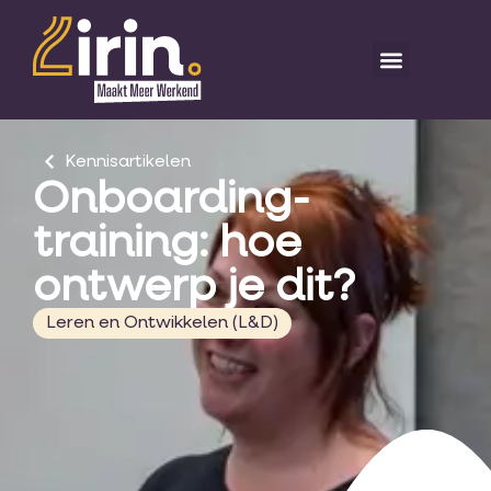
Kennisartikelen
Onboarding-
training: hoe
ontwerp je dit?
Leren en Ontwikkelen (L&D)