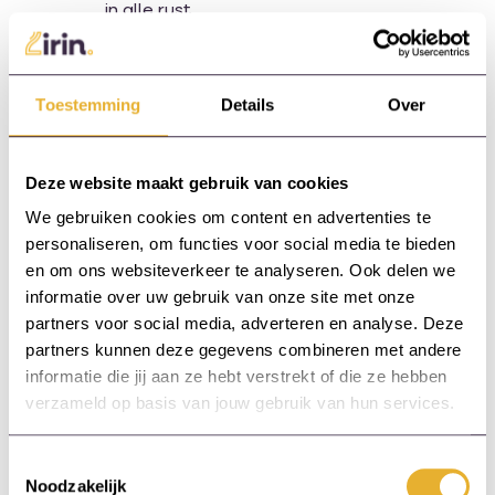
in alle rust
Breinvriendelijk leren (Kagan):
Alleen met
de juiste, persoonlijke aandacht schep je
de voorwaarden om echt te kunnen
Toestemming
Details
Over
leren, te veranderen of verbeteren.​ Om
tot nieuwe, creatieve gedragingen te
komen is een diepgaand leerproces
Deze website maakt gebruik van cookies
noodzakelijk en daarvoor is aandacht dé
We gebruiken cookies om content en advertenties te
voorwaarde. Betrokkenheid opent de
personaliseren, om functies voor social media te bieden
deur hiertoe.​ Ook het accepteren van
en om ons websiteverkeer te analyseren. Ook delen we
eigen verantwoordelijkheid in situaties
informatie over uw gebruik van onze site met onze
verleent toegang om met onverdeelde
partners voor social media, adverteren en analyse. Deze
aandacht aanwezig te zijn. Dus: “Ik wil
partners kunnen deze gegevens combineren met andere
dit leren want dit gaat me helpen beter
informatie die jij aan ze hebt verstrekt of die ze hebben
te worden in mijn werk, en dat maakt
verzameld op basis van jouw gebruik van hun services.
mijn werk leuker.”​
Door deze aanpak te combineren, kunnen alle
Toestemmingsselectie
deelnemers profiteren van de training, wat leidt
Noodzakelijk