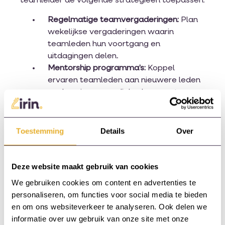
teamleider de volgende strategieën toepassen:
Regelmatige teamvergaderingen:
Plan
wekelijkse vergaderingen waarin
teamleden hun voortgang en
uitdagingen delen.
Mentorship programma’s:
Koppel
ervaren teamleden aan nieuwere leden
om kennis en vaardigheden over te
dragen.
Gebruik van digitale tools:
Implementeer
platforms zoals Slack of Microsoft
Toestemming
Details
Over
Teams voor continue communicatie en
documentatie.
Deze website maakt gebruik van cookies
Door deze strategieën toe te passen, kan het
We gebruiken cookies om content en advertenties te
team niet alleen zijn kennisbasis uitbreiden,
personaliseren, om functies voor social media te bieden
maar ook de samenwerking en betrokkenheid
en om ons websiteverkeer te analyseren. Ook delen we
verbeteren.
informatie over uw gebruik van onze site met onze