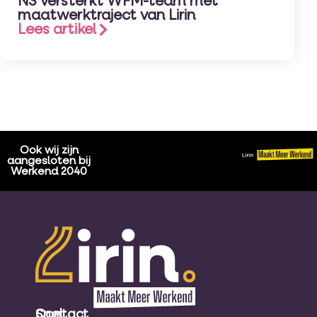
NS versterkt WFM-team met
maatwerktraject van Lirin
Lees artikel
Ook wij zijn
aangesloten bij
Werkend 2040
Snel
Contact