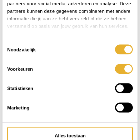
partners voor social media, adverteren en analyse. Deze
partners kunnen deze gegevens combineren met andere
Conclusie
informatie die jij aan ze hebt verstrekt of die ze hebben
verzameld op basis van jouw gebruik van hun services.
Kennisdeling binnen teams is essentieel voor
het succes van een organisatie. Door
Toestemmingsselectie
Noodzakelijk
effectieve strategieën te implementeren, zoals
regelmatige vergaderingen, mentorship
programma’s en het gebruik van digitale tools,
Voorkeuren
kunnen opleidingsmanagers en
afdelingsmanagers de samenwerking en
innovatie binnen hun teams bevorderen. Het
Statistieken
resultaat is een sterker team dat beter in staat
is om uitdagingen aan te gaan en doelen te
Marketing
bereiken.
Alles toestaan