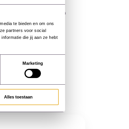
ciaal voor opleidingsmanagers
 te vergelijken met de lange
 media te bieden en om ons
anisaties weloverwogen
ze partners voor social
ethoden, mits goed
formatie die jij aan ze hebt
Marketing
Alles toestaan