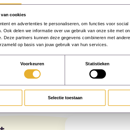
g brengt zowel kosten als baten met zich mee. Het is cru
 van cookies
ren zorgvuldig af te wegen. Door de initiële investeringen
ent en advertenties te personaliseren, om functies voor social
enbesparingen en verbeterde toegankelijkheid, kunnen org
. Ook delen we informatie over uw gebruik van onze site met on
 kan een waardevolle aanvulling zijn op traditionele leerm
e. Deze partners kunnen deze gegevens combineren met andere in
erzameld op basis van jouw gebruik van hun services.
Voorkeuren
Statistieken
Selectie toestaan