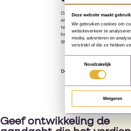
De implementatie van e-learnin
Deze website maakt gebruik
en coördinatoren om deze facto
We gebruiken cookies om cont
termijn voordelen, zoals kost
websiteverkeer te analyseren
beslissingen nemen. E-learning
media, adverteren en analys
geïmplementeerd.
verstrekt of die ze hebben v
Toestemmingsselectie
Noodzakelijk
Deel deze pagina:
Weigeren
Geef ontwikkeling de