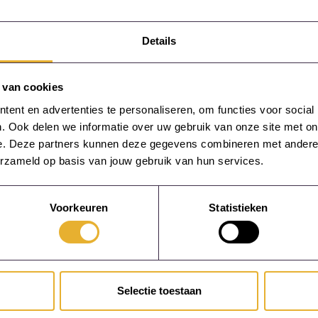
g van de voordelen v
n en simulaties
Details
n en simulaties in trainingen biedt tal van voordelen voor
 van cookies
integreren, kunnen organisaties:
ent en advertenties te personaliseren, om functies voor social
n
. Ook delen we informatie over uw gebruik van onze site met on
n ontwikkelen
e. Deze partners kunnen deze gegevens combineren met andere in
eteren
erzameld op basis van jouw gebruik van hun services.
ractieve leermethoden, kunnen organisaties niet alleen de e
e prestaties van hun medewerkers verbeteren.
Voorkeuren
Statistieken
Selectie toestaan