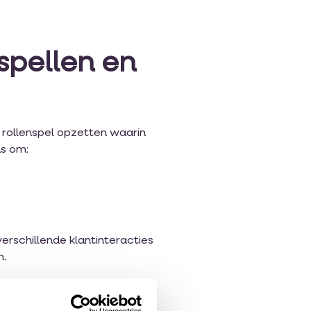
spellen en
n rollenspel opzetten waarin
ns om:
erschillende klantinteracties
n.