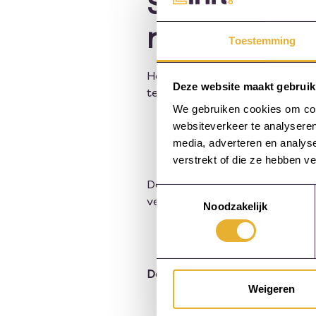
Samenvattin
rollenspelle
Toestemming
Het toepassen van rollenspelle
Deze website maakt gebruik
teams. Door deze methoden te 
We gebruiken cookies om cont
De leerervaring verrijke
websiteverkeer te analyseren
Praktische vaardighede
media, adverteren en analys
De teamdynamiek verb
verstrekt of die ze hebben v
Door te investeren in deze inte
Toestemmingsselectie
verhogen, maar ook de algehel
Noodzakelijk
Deel deze pagina:
Weigeren