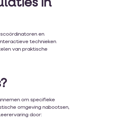
laties in
ngscoördinatoren en
interactieve technieken
kelen van praktische
s?
 aannemen om specifieke
listische omgeving nabootsen,
leerervaring door: