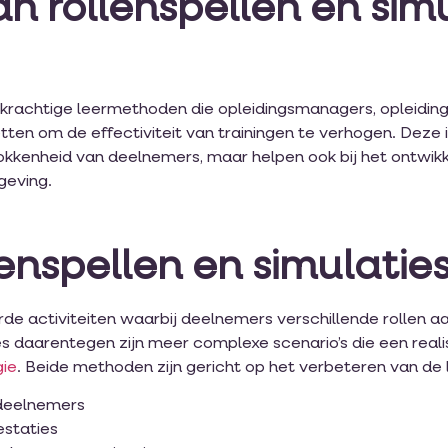
n rollenspellen en simu
jn krachtige leermethoden die opleidingsmanagers, opleidi
ten om de effectiviteit van trainingen te verhogen. Deze 
okkenheid van deelnemers, maar helpen ook bij het ontwik
geving.
lenspellen en simulatie
erde activiteiten waarbij deelnemers verschillende rollen
ties daarentegen zijn meer complexe scenario’s die een rea
gie
. Beide methoden zijn gericht op het verbeteren van de 
deelnemers
estaties