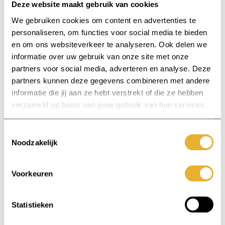
Deze website maakt gebruik van cookies
Conclusie over de
We gebruiken cookies om content en advertenties te
personaliseren, om functies voor social media te bieden
toekomst van
en om ons websiteverkeer te analyseren. Ook delen we
informatie over uw gebruik van onze site met onze
digitale
partners voor social media, adverteren en analyse. Deze
partners kunnen deze gegevens combineren met andere
leeroplossingen
informatie die jij aan ze hebt verstrekt of die ze hebben
verzameld op basis van jouw gebruik van hun services.
De
toekomst van digitale leeroplossingen
is
veelbelovend en biedt tal van mogelijkheden
Toestemmingsselectie
voor opleidingsmanagers en coördinatoren.
Noodzakelijk
Door in te spelen op technologische innovaties
kunnen organisaties:
Voorkeuren
De leerervaring personaliseren en
verbeteren.
Statistieken
Flexibiliteit en toegankelijkheid
vergroten.