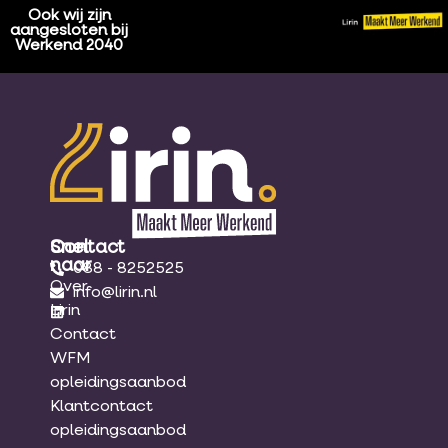
Ook wij zijn
aangesloten bij
Werkend 2040
Snel
Contact
naar
088 - 8252525
Over
info@lirin.nl
Lirin
Contact
WFM
opleidingsaanbod
Klantcontact
opleidingsaanbod